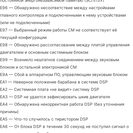
постоянной энергонезависимой памятью (ЭСППЗУ)
E96 — Обнаружено несоответствие между настройками
главного контроллера и подключенными к нему устройствами
(или не подключенными)
E97 — Выбранный режим работы СМ не соответствует её
текущей конфигурации
E98 — Обнаружено рассогласование между платой управления
двигателем и основным системным блоком
E99 — Возникло нештатное соединением между звуковым
блоком и остальной электроникой СМ
E9A — Сбой в аппаратном ПО, управляющим звуковым блоком
EA1 — Неверное положение барабана в системе DSP
EA2 — Системная плата «не видит» систему DSP
EA3 — DSP не удается зафиксировать шкив двигателя
EA4 — Обнаружена некорректная работа DSP (без уточнения
причины)
EA5 — Что-то случилось с тиристором DSP
EA6 — От блока DSP в течение 30 секунд не поступил сигнал о